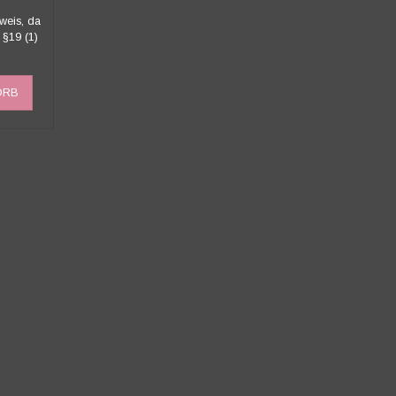
weis, da
 §19 (1)
ORB