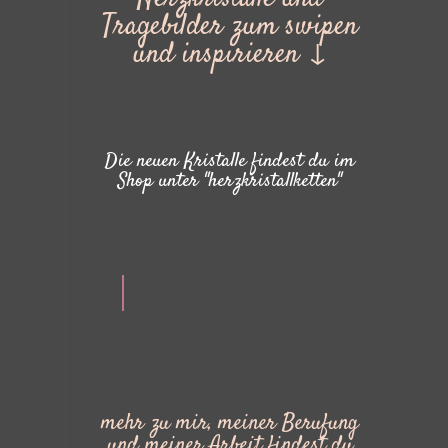
Tragebilder zum swipen
und inspirieren ↓
Die neuen Kristalle findest du im
Shop unter "herzkristallketten"
mehr zu mir, meiner Berufung
und meiner Arbeit findest du