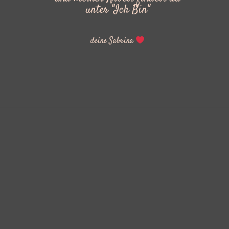
unter "Ich Bin"
deine Sabrina