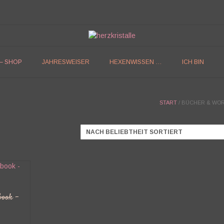
 – SHOP
JAHRESWEISER
HEXENWISSEN …
ICH BIN
START
/ BÜCHER & WO
ook –