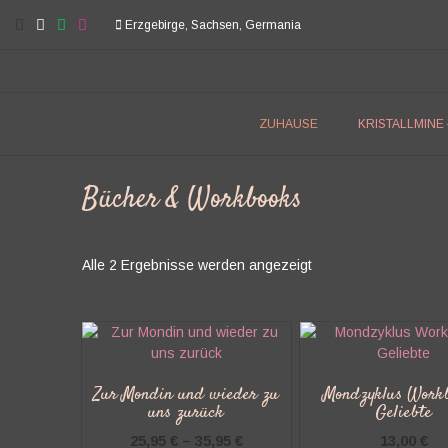
Skip
Erzgebirge, Sachsen, Germania
to
content
ZUHAUSE
KRISTALLMINE
Bücher & Workbooks
Nach
Alle 2 Ergebnisse werden angezeigt
Beliebtheit
sortiert
Zur Mondin und wieder zu
Mondzyklus Workb
uns zurück
Geliebte
25,95
€
–
35,95
€
13,00
€