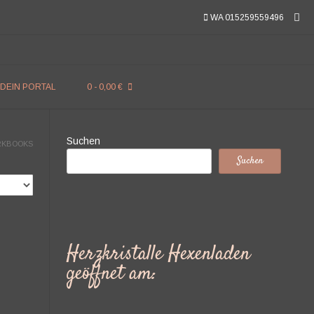
WA 015259559496
DEIN PORTAL
0
- 0,00 €
Suchen
RKBOOKS
Suchen
Herzkristalle Hexenladen
geöffnet am: