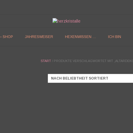
 – SHOP
JAHRESWEISER
HEXENWISSEN …
ICH BIN
START
/ PRODUKTE VERSCHLAGWORTET MIT „ALTARDEK