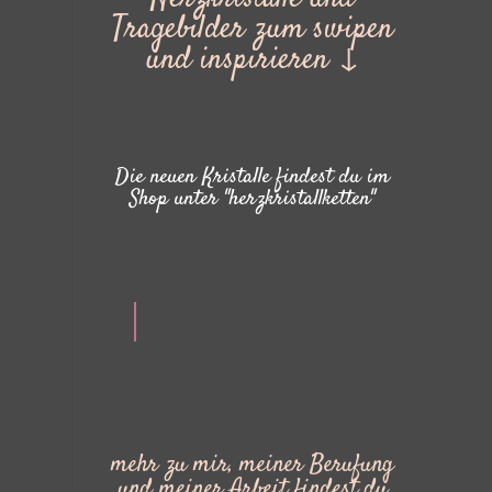
Tragebilder zum swipen
und inspirieren ↓
Die neuen Kristalle findest du im
Shop unter "herzkristallketten"
mehr zu mir, meiner Berufung
und meiner Arbeit findest du