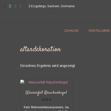
Skip
Erzgebirge, Sachsen, Germania
to
content
ZUHAUSE
KRISTALLMINE
altardekoration
Einzelnes Ergebnis wird angezeigt
Wasserfall Räucherkegel
4,50
€
Kein Mehrwertsteuerausweis, da