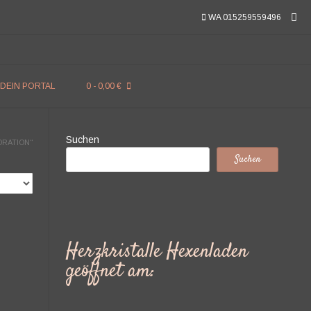
WA 015259559496
DEIN PORTAL
0
- 0,00 €
Suchen
ORATION“
Suchen
Herzkristalle Hexenladen
geöffnet am: