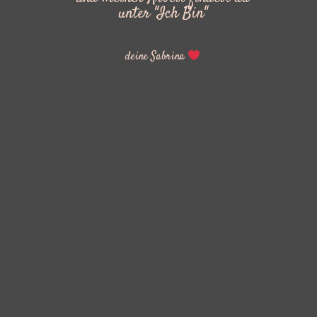
unter "Ich Bin"
deine Sabrina