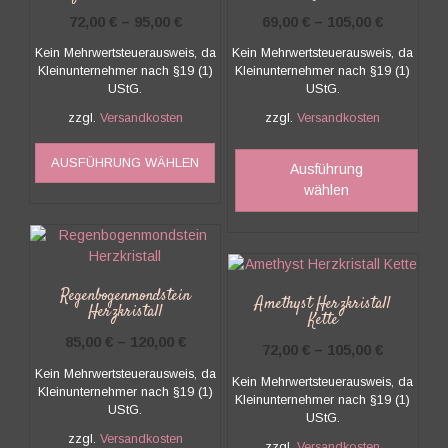
72,00
€
–
95,00
€
69,00
€
–
105,00
€
Kein Mehrwertsteuerausweis, da
Kein Mehrwertsteuerausweis, da
Kleinunternehmer nach §19 (1)
Kleinunternehmer nach §19 (1)
UStG.
UStG.
zzgl.
Versandkosten
zzgl.
Versandkosten
Dieses
Dies
AUSFÜHRUNG WÄHLEN
Produkt
Prod
Ausführung
weist
weis
wählen
mehrere
mehr
Varianten
Vari
auf.
auf.
Die
Die
Optionen
Opti
Regenbogenmondstein
Amethyst Herzkristall
Herzkristall
können
kön
Kette
auf
auf
85,00
€
–
120,00
€
72,00
€
–
105,00
€
der
der
Kein Mehrwertsteuerausweis, da
Produktseite
Prod
Kein Mehrwertsteuerausweis, da
Kleinunternehmer nach §19 (1)
gewählt
gewä
Kleinunternehmer nach §19 (1)
UStG.
werden
wer
UStG.
zzgl.
Versandkosten
zzgl.
Versandkosten