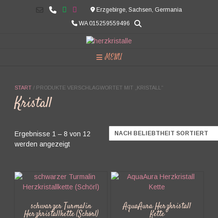
Skip
Erzgebirge, Sachsen, Germania
to
WA 015259559496
content
MENU
START
/ PRODUKTE VERSCHLAGWORTET MIT „KRISTALL“
Kristall
Ergebnisse 1 – 8 von 12
Nach
werden angezeigt
Beliebtheit
sortiert
schwarzer Turmalin
AquaAura Herzkristall
Herzkristallkette (Schörl)
Kette