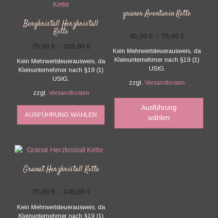
auf.
Die
grüner Aventurin Kette
Opti
Bergkristall Herzkristall
Kette
könn
45,00
€
–
75,00
€
auf
75,00
€
–
105,00
€
Kein Mehrwertsteuerausweis, da
der
Kleinunternehmer nach §19 (1)
Kein Mehrwertsteuerausweis, da
Produ
UStG.
Kleinunternehmer nach §19 (1)
gewäh
UStG.
werd
zzgl.
Versandkosten
zzgl.
Versandkosten
Dies
Dieses
Prod
Ausführung
AUSFÜHRUNG WÄHLEN
Produkt
weis
wählen
weist
mehr
mehrere
Vari
Varianten
auf.
auf.
Die
Die
Opti
Granat Herzkristall Kette
Optionen
kön
können
auf
75,00
€
–
145,00
€
auf
der
Kein Mehrwertsteuerausweis, da
der
Prod
Kleinunternehmer nach §19 (1)