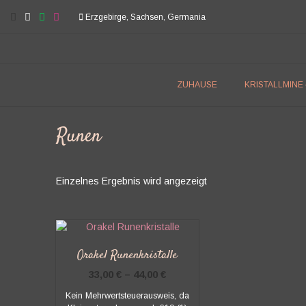
Skip
Erzgebirge, Sachsen, Germania
to
content
ZUHAUSE
KRISTALLMINE
Runen
Einzelnes Ergebnis wird angezeigt
Orakel Runenkristalle
33,00
€
–
44,00
€
Kein Mehrwertsteuerausweis, da