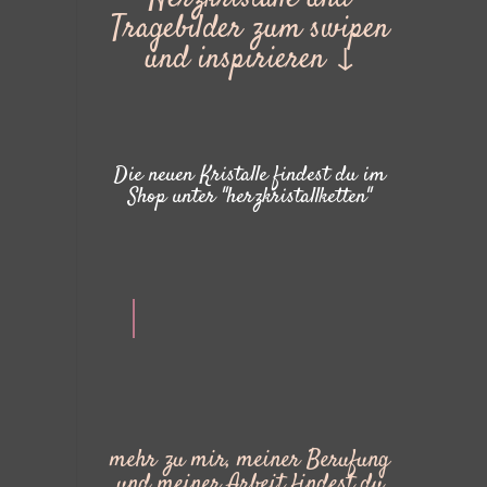
Tragebilder zum swipen
und inspirieren ↓
Die neuen Kristalle findest du im
Shop unter "herzkristallketten"
mehr zu mir, meiner Berufung
und meiner Arbeit findest du