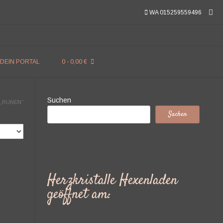
WA 015259559496
DEIN PORTAL
0
- 0,00 €
Suchen
„RUNEN“
Suchen
Herzkristalle Hexenladen
geöffnet am: