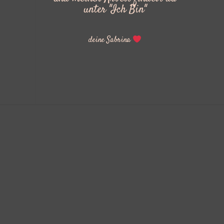
unter "Ich Bin"
deine Sabrina