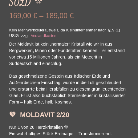
SOLD 💚
169,00
€
–
189,00
€
Kein Mehrwertsteuerausweis, da Kleinunternehmer nach §19 (1)
UStG.
zzgl.
Versandkosten
Der Moldavit ist kein „normaler“ Kristall wie wir in aus
Bergwerken, Minen oder Fundstätten kennen – er entstand
vor etwa 15 Millionen Jahren, als ein Meteorit in
Süddeutschland einschlug.
Das geschmolzene Gestein aus Irdischer Erde und
Außerirdischem Einschlag, wurde in die Luft geschleudert
und erstarrte beim Herabfallen zu diesem grün leuchtenden
Glas. Er ist also buchstäblich Sternenfeuer in kristallisierter
Form – halb Erde, halb Kosmos.
💚
MOLDAVIT 2/20
Nur 1 von 20 Herzkristallen 💚
Ein wahrhaftiges Stück Erdmagie – Transformierend.