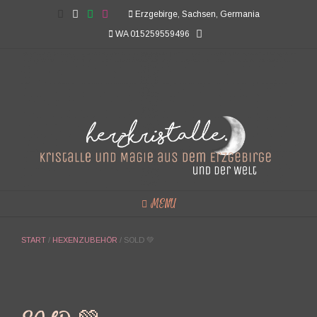
Skip
Erzgebirge, Sachsen, Germania
to
WA 015259559496
content
MENU
START
/
HEXENZUBEHÖR
/ SOLD 💚