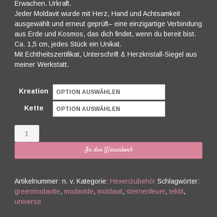
Erwachen. Urkraft.
Jeder Moldavit wurde mit Herz, Hand und Achtsamkeit
ausgewählt und erneut geprüft– eine einzigartige Verbindung
aus Erde und Kosmos, das dich findet, wenn du bereit bist.
Ca. 1,5 cm, jedes Stück ein Unikat.
Mit Echtheitszertifikat, Unterschrift & Herzkristall-Siegel aus
meiner Werkstatt.
Kreation
Kette
SOLD
💚
In den Warenkorb
Menge
Artikelnummer:
n. v.
Kategorie:
Hexenzubehör
Schlagwörter:
greenmodavite
,
modavide
,
moldavit
,
sternenfeuer
,
tektit
,
universe