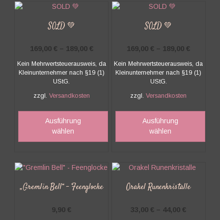
SOLD 💚
SOLD 💚
169,00
€
–
189,00
€
169,00
€
–
189,00
€
Kein Mehrwertsteuerausweis, da
Kein Mehrwertsteuerausweis, da
Kleinunternehmer nach §19 (1)
Kleinunternehmer nach §19 (1)
UStG.
UStG.
zzgl.
Versandkosten
zzgl.
Versandkosten
Dieses
Dies
Produkt
Prod
Ausführung
Ausführung
weist
weis
wählen
wählen
mehrere
mehr
Varianten
Vari
auf.
auf.
Die
Die
Optionen
Opti
„Gremlin Bell“ – Feenglocke
Orakel Runenkristalle
können
kön
auf
auf
9,90
€
33,00
€
–
44,00
€
der
der